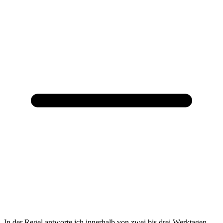
In der Regel antworte ich innerhalb von zwei bis drei Werktagen.